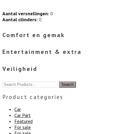
Aantal versnellingen:
0
Aantal cilinders:
0
Comfort en gemak
Entertainment & extra
Veiligheid
Product categories
Car
Car Part
Featured
For sale
For sale