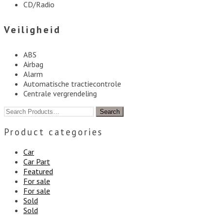
CD/Radio
Veiligheid
ABS
Airbag
Alarm
Automatische tractiecontrole
Centrale vergrendeling
Product categories
Car
Car Part
Featured
For sale
For sale
Sold
Sold